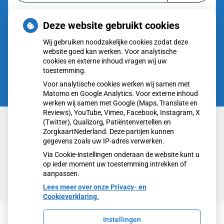
of zoek op lichaam
Deze website gebruikt cookies
Betrouwbare informatie over ziekte en gezondheid
Wij gebruiken noodzakelijke cookies zodat deze
website goed kan werken. Voor analytische
cookies en externe inhoud vragen wij uw
toestemming.
Voor analytische cookies werken wij samen met
Matomo en Google Analytics. Voor externe inhoud
werken wij samen met Google (Maps, Translate en
Reviews), YouTube, Vimeo, Facebook, Instagram, X
(Twitter), Qualizorg, Patiëntenvertellen en
ZorgkaartNederland. Deze partijen kunnen
gegevens zoals uw IP-adres verwerken.
U heeft geen toestemming gegeven voor
Via Cookie-instellingen onderaan de website kunt u
externe inhoud
die nodig is om dit te zien.
op ieder moment uw toestemming intrekken of
aanpassen.
Cookie-instellingen wijzigen
Lees meer over onze Privacy- en
Cookieverklaring.
Instellingen