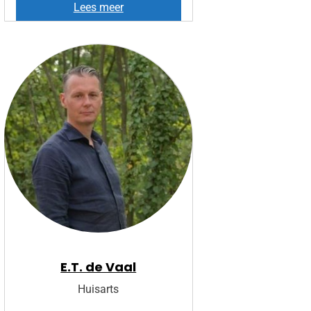
I
Lees meer
l
s
e
E.T. de Vaal
Huisarts