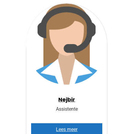
Nejbir
Assistente
N
Lees meer