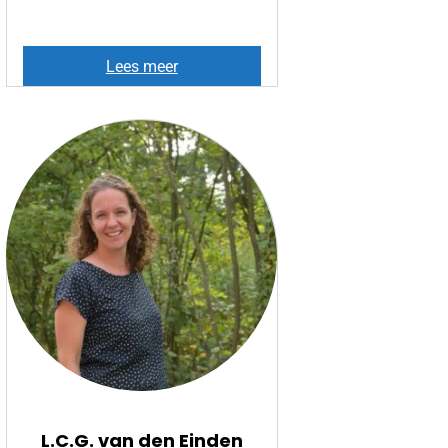
E
Lees meer
.
T
.
d
e
V
a
a
l
L.C.G. van den Einden