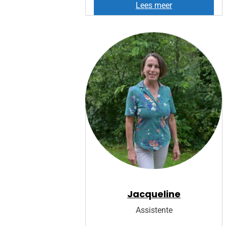
K
Lees meer
i
m
Jacqueline
Assistente