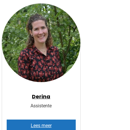
Derina
Assistente
D
Lees meer