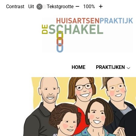
Tekst
Tekst
Contrast
Tekstgrootte
100%
Uit
verkleinen
vergroten
met
met
10%
10%
Hoofdmenu
HOME
PRAKTIJKEN
Pra
su