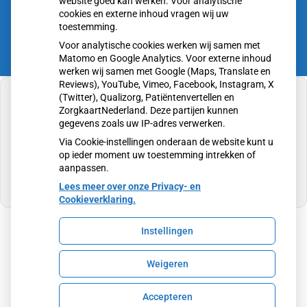
website goed kan werken. Voor analytische
cookies en externe inhoud vragen wij uw
toestemming.
Voor analytische cookies werken wij samen met
Matomo en Google Analytics. Voor externe inhoud
werken wij samen met Google (Maps, Translate en
Reviews), YouTube, Vimeo, Facebook, Instagram, X
(Twitter), Qualizorg, Patiëntenvertellen en
ZorgkaartNederland. Deze partijen kunnen
gegevens zoals uw IP-adres verwerken.
U heeft geen toestemming gegeven voor
Via Cookie-instellingen onderaan de website kunt u
externe inhoud
die nodig is om dit te zien.
op ieder moment uw toestemming intrekken of
aanpassen.
Cookie-instellingen wijzigen
Lees meer over onze Privacy- en
Cookieverklaring.
Instellingen
Uw Zorg Online
|
Beheer
Weigeren
Privacy verklaring
|
Cookie-instellingen
|
Voorwaarden
Accepteren