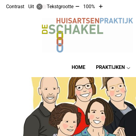
Tekst
Tekst
Contrast
Tekstgrootte
100%
Uit
verkleinen
vergroten
met
met
10%
10%
Hoofdmenu
HOME
PRAKTIJKEN
Pra
su