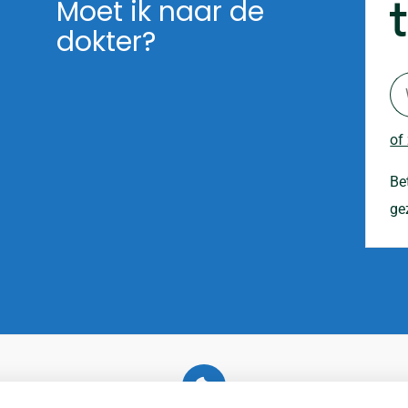
Moet ik naar de
dokter?
of
Be
ge