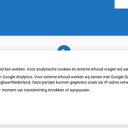
U heeft geen toestemming gegeven voor
externe inhoud
die nodig is om dit te zien.
oed kan werken. Voor analytische cookies en externe inhoud vragen wij 
Cookie-instellingen wijzigen
 Google Analytics. Voor externe inhoud werken wij samen met Google (M
ZorgkaartNederland. Deze partijen kunnen gegevens zoals uw IP-adres ver
eder moment uw toestemming intrekken of aanpassen.
Privacy v