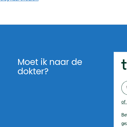
Moet ik naar de
dokter?
of
Be
ge