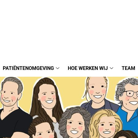
PATIËNTENOMGEVING
HOE WERKEN WIJ
TEAM
ktijken
Patiëntenomgeving
Hoe
bmenu
submenu
werken
wij
submenu