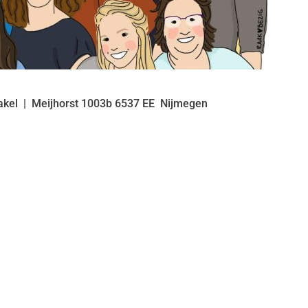
akel
Meijhorst
1003b
6537 EE
Nijmegen