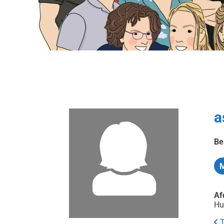
a
Be
Af
Hu
T