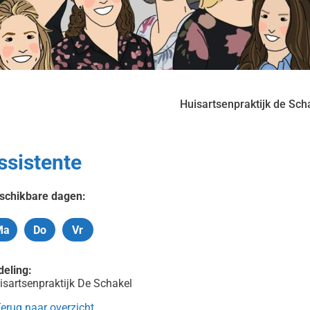
Huisartsenpraktijk de Sch
ssistente
schikbare dagen:
Ma
Do
Vr
Maandag
Donderdag
Vrijdag
deling:
isartsenpraktijk De Schakel
erug naar overzicht