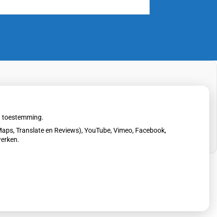
uw toestemming.
aps, Translate en Reviews), YouTube, Vimeo, Facebook,
werken.
erklaring
|
Cookie-instellingen
|
Voorwaarden