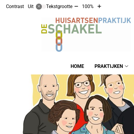
Tekst
Tekst
Contrast
Tekstgrootte
100%
Uit
verkleinen
vergroten
met
met
10%
10%
Hoofdmenu
HOME
PRAKTIJKEN
Pra
su