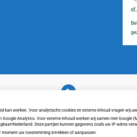
of
Be
ge
U heeft geen toestemming gegeven voor
externe inhoud
die nodig is om dit te zien.
oed kan werken. Voor analytische cookies en externe inhoud vragen wij 
Cookie-instellingen wijzigen
 Google Analytics. Voor externe inhoud werken wij samen met Google (M
ZorgkaartNederland. Deze partijen kunnen gegevens zoals uw IP-adres ver
eder moment uw toestemming intrekken of aanpassen.