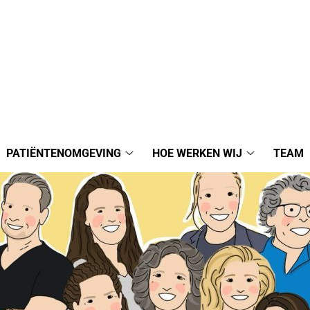
PATIËNTENOMGEVING
HOE WERKEN WIJ
TEAM
ktijken
Patiëntenomgeving
Hoe
bmenu
submenu
werken
wij
submenu