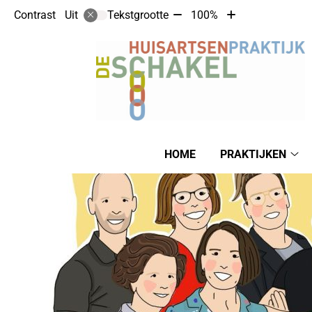
Tekst
Tekst
Contrast
Tekstgrootte
100%
Uit
verkleinen
vergroten
met
met
10%
10%
Hoofdmenu
HOME
PRAKTIJKEN
Pra
su